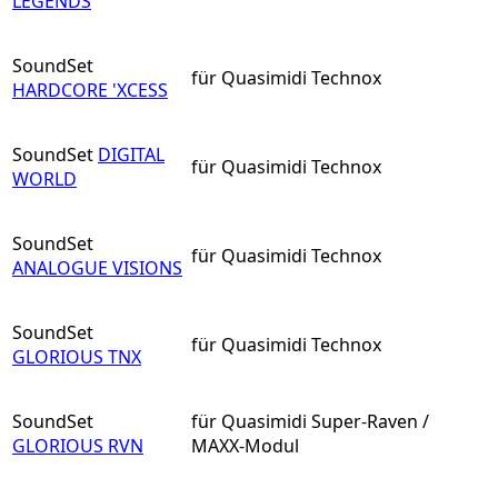
LEGENDS
SoundSet
für Quasimidi Technox
HARDCORE 'XCESS
SoundSet
DIGITAL
für Quasimidi Technox
WORLD
SoundSet
für Quasimidi Technox
ANALOGUE VISIONS
SoundSet
für Quasimidi Technox
GLORIOUS TNX
SoundSet
für Quasimidi Super-Raven /
GLORIOUS RVN
MAXX-Modul