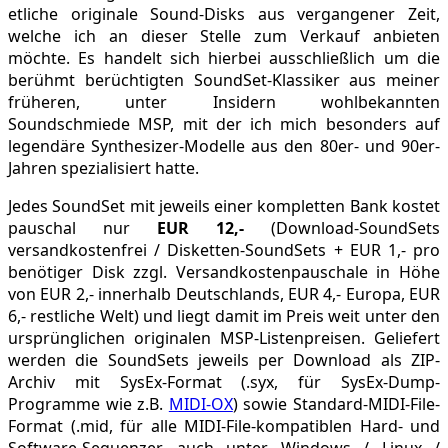
etliche originale Sound-Disks aus vergangener Zeit,
welche ich an dieser Stelle zum Verkauf anbieten
möchte. Es handelt sich hierbei ausschließlich um die
berühmt berüchtigten SoundSet-Klassiker aus meiner
früheren, unter Insidern wohlbekannten
Soundschmiede MSP, mit der ich mich besonders auf
legendäre Synthesizer-Modelle aus den 80er- und 90er-
Jahren spezialisiert hatte.
Jedes SoundSet mit jeweils einer kompletten Bank kostet
pauschal nur
EUR 12,-
(Download-SoundSets
versandkostenfrei / Disketten-SoundSets + EUR 1,- pro
benötiger Disk zzgl. Versandkostenpauschale in Höhe
von EUR 2,- innerhalb Deutschlands, EUR 4,- Europa, EUR
6,- restliche Welt) und liegt damit im Preis weit unter den
ursprünglichen originalen MSP-Listenpreisen. Geliefert
werden die SoundSets jeweils per Download als ZIP-
Archiv mit SysEx-Format (.syx, für SysEx-Dump-
Programme wie z.B.
MIDI-OX
) sowie Standard-MIDI-File-
Format (.mid, für alle MIDI-File-kompatiblen Hard- und
Software-Sequenzer, auch unter Windows / Linux /