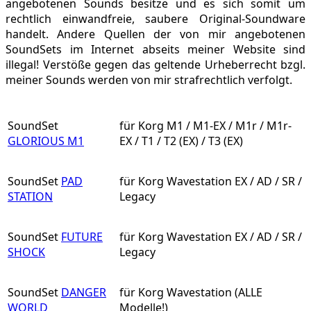
angebotenen Sounds besitze und es sich somit um
rechtlich einwandfreie, saubere Original-Soundware
handelt. Andere Quellen der von mir angebotenen
SoundSets im Internet abseits meiner Website sind
illegal! Verstöße gegen das geltende Urheberrecht bzgl.
meiner Sounds werden von mir strafrechtlich verfolgt.
SoundSet
für Korg M1 / M1-EX / M1r / M1r-
GLORIOUS M1
EX / T1 / T2 (EX) / T3 (EX)
SoundSet
PAD
für Korg Wavestation EX / AD / SR /
STATION
Legacy
SoundSet
FUTURE
für Korg Wavestation EX / AD / SR /
SHOCK
Legacy
SoundSet
DANGER
für Korg Wavestation (ALLE
WORLD
Modelle!)