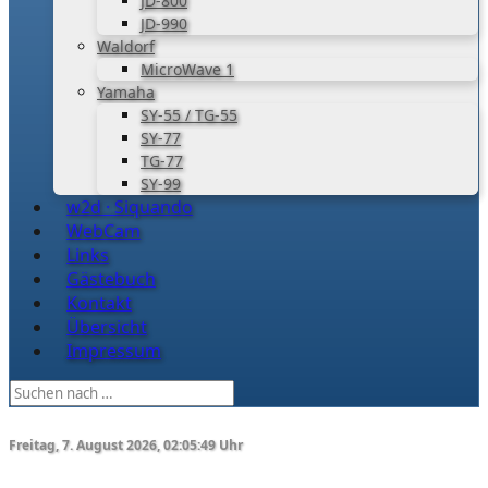
JD-800
JD-990
Waldorf
MicroWave 1
Yamaha
SY-55 / TG-55
SY-77
TG-77
SY-99
w2d · Siquando
WebCam
Links
Gästebuch
Kontakt
Übersicht
Impressum
Freitag, 7. August 2026, 02:05:49 Uhr