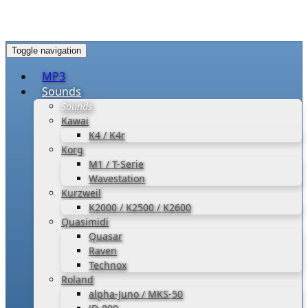
Toggle navigation
MP3
Sounds
Sounds
Kawai
K4 / K4r
Korg
M1 / T-Serie
Wavestation
Kurzweil
K2000 / K2500 / K2600
Quasimidi
Quasar
Raven
Technox
Roland
alpha-Juno / MKS-50