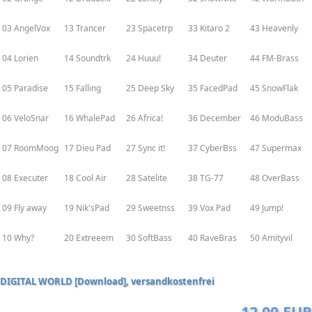
03 AngelVox
13 Trancer
23 Spacetrp
33 Kitaro 2
43 Heavenly
04 Lorien
14 Soundtrk
24 Huuu!
34 Deuter
44 FM-Brass
05 Paradise
15 Falling
25 Deep Sky
35 FacedPad
45 SnowFlak
06 VeloSnar
16 WhalePad
26 Africa!
36 December
46 ModuBass
07 RoomMoog
17 Dieu Pad
27 Sync it!
37 CyberBss
47 Supermax
08 Executer
18 Cool Air
28 Satelite
38 TG-77
48 OverBass
09 Fly away
19 Nik'sPad
29 Sweetnss
39 Vox Pad
49 Jump!
10 Why?
20 Extreeem
30 SoftBass
40 RaveBras
50 Amityvil
DIGITAL WORLD [Download], versandkostenfrei
12,00 EUR