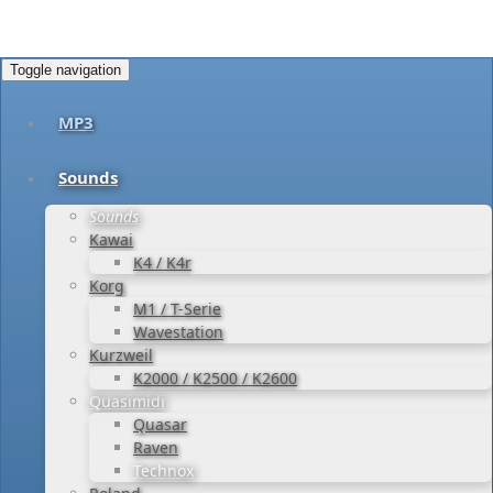
Toggle navigation
MP3
Sounds
Sounds
Kawai
K4 / K4r
Korg
M1 / T-Serie
Wavestation
Kurzweil
K2000 / K2500 / K2600
Quasimidi
Quasar
Raven
Technox