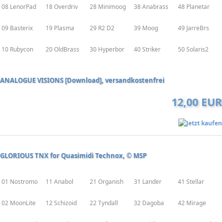
08 LenorPad
18 Overdriv
28 Minimoog
38 Anabrass
48 Planetar
09 Basterix
19 Plasma
29 R2 D2
39 Moog
49 JarreBrs
10 Rubycon
20 OldBrass
30 Hyperbor
40 Striker
50 Solaris2
ANALOGUE VISIONS [Download], versandkostenfrei
12,00 EUR
GLORIOUS TNX for Quasimidi Technox, © MSP
01 Nostromo
11 Anabol
21 Organish
31 Lander
41 Stellar
02 MoonLite
12 Schizoid
22 Tyndall
32 Dagoba
42 Mirage