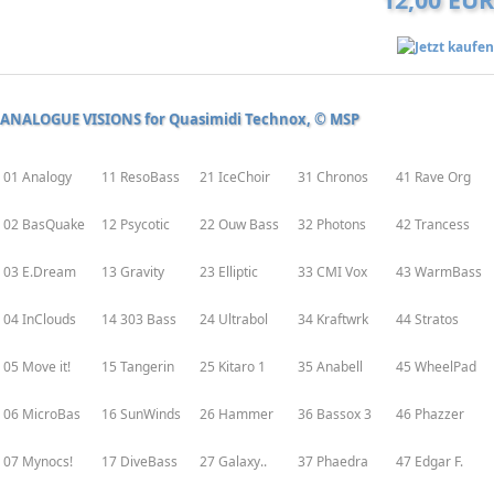
ANALOGUE VISIONS for Quasimidi Technox, © MSP
01 Analogy
11 ResoBass
21 IceChoir
31 Chronos
41 Rave Org
02 BasQuake
12 Psycotic
22 Ouw Bass
32 Photons
42 Trancess
03 E.Dream
13 Gravity
23 Elliptic
33 CMI Vox
43 WarmBass
04 InClouds
14 303 Bass
24 Ultrabol
34 Kraftwrk
44 Stratos
05 Move it!
15 Tangerin
25 Kitaro 1
35 Anabell
45 WheelPad
06 MicroBas
16 SunWinds
26 Hammer
36 Bassox 3
46 Phazzer
07 Mynocs!
17 DiveBass
27 Galaxy..
37 Phaedra
47 Edgar F.