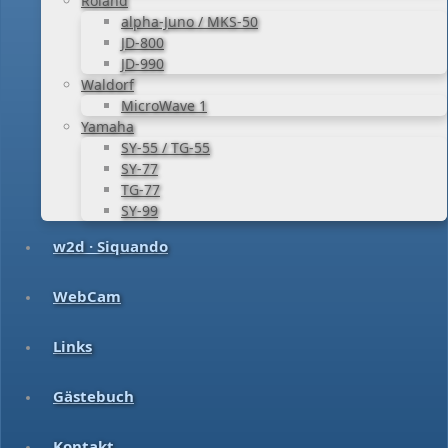
Roland
alpha-Juno / MKS-50
JD-800
JD-990
Waldorf
MicroWave 1
Yamaha
SY-55 / TG-55
SY-77
TG-77
SY-99
w2d · Siquando
WebCam
Links
Gästebuch
Kontakt