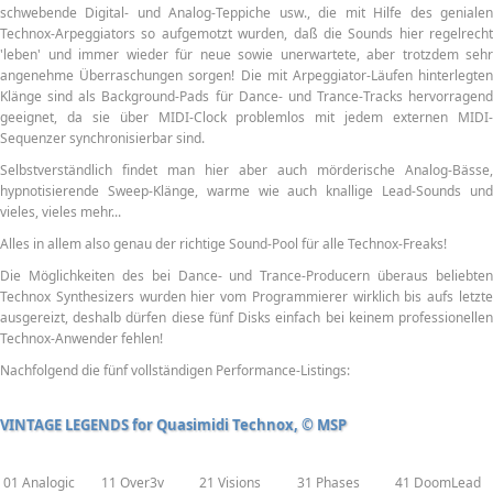
schwebende Digital- und Analog-Teppiche usw., die mit Hilfe des genialen
Technox-Arpeggiators so aufgemotzt wurden, daß die Sounds hier regelrecht
'leben' und immer wieder für neue sowie unerwartete, aber trotzdem sehr
angenehme Überraschungen sorgen! Die mit Arpeggiator-Läufen hinterlegten
Klänge sind als Background-Pads für Dance- und Trance-Tracks hervorragend
geeignet, da sie über MIDI-Clock problemlos mit jedem externen MIDI-
Sequenzer synchronisierbar sind.
Selbstverständlich findet man hier aber auch mörderische Analog-Bässe,
hypnotisierende Sweep-Klänge, warme wie auch knallige Lead-Sounds und
vieles, vieles mehr...
Alles in allem also genau der richtige Sound-Pool für alle Technox-Freaks!
Die Möglichkeiten des bei Dance- und Trance-Producern überaus beliebten
Technox Synthesizers wurden hier vom Programmierer wirklich bis aufs letzte
ausgereizt, deshalb dürfen diese fünf Disks einfach bei keinem professionellen
Technox-Anwender fehlen!
Nachfolgend die fünf vollständigen Performance-Listings:
VINTAGE LEGENDS for Quasimidi Technox, © MSP
01 Analogic
11 Over3v
21 Visions
31 Phases
41 DoomLead