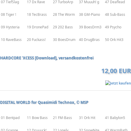
07 TiefSlag
17 Dx Rave
27 TurboArp
37 Muuuh! g
47 Deaflead
08 Tiger !
18 TecBrass
28 The Worm
38 GM-Piano
48 Sub-Bass
09 Hysteria
19 DronePad
29 202 Bass
39 BoesDrm3
49 Psycho
10 RaveBass
20 Fuckass!
30 BoesDrum
40 DrugBras
50 Ork Hit3
HARDCORE 'XCESS [Download], versandkostenfrei
12,00 EUR
DIGITAL WORLD for Quasimidi Technox, © MSP
01 Bentpad
11 Bow Bass
21 FM-Bass
31 Ork Hit
41 Babylon5
02 Grange
12 Druuuck!
22 Lonely
32 SnowNite
42 WarmBath