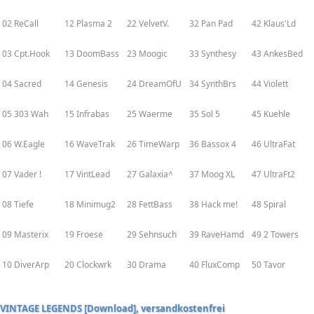
02 ReCall
12 Plasma 2
22 VelvetV.
32 Pan Pad
42 Klaus'Ld
03 Cpt.Hook
13 DoomBass
23 Moogic
33 Synthesy
43 AnkesBed
04 Sacred
14 Genesis
24 DreamOfU
34 SynthBrs
44 Violett
05 303 Wah
15 Infrabas
25 Waerme
35 Sol 5
45 Kuehle
06 W.Eagle
16 WaveTrak
26 TimeWarp
36 Bassox 4
46 UltraFat
07 Vader !
17 VintLead
27 Galaxia^
37 Moog XL
47 UltraFt2
08 Tiefe
18 Minimug2
28 FettBass
38 Hack me!
48 Spiral
09 Masterix
19 Froese
29 Sehnsuch
39 RaveHamd
49 2 Towers
10 DiverArp
20 Clockwrk
30 Drama
40 FluxComp
50 Tavor
VINTAGE LEGENDS [Download], versandkostenfrei