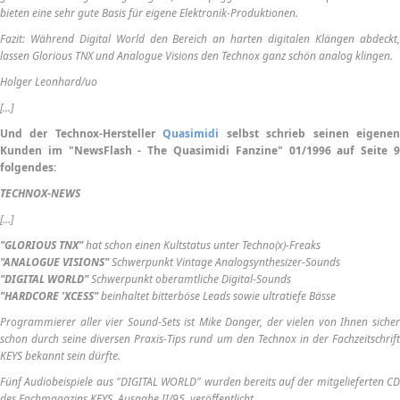
bieten eine sehr gute Basis für eigene Elektronik-Produktionen.
Fazit: Während Digital World den Bereich an harten digitalen Klängen abdeckt,
lassen Glorious TNX und Analogue Visions den Technox ganz schön analog klingen.
Holger Leonhard/uo
[...]
Und der Technox-Hersteller
Quasimidi
selbst schrieb seinen eigene
Kunden im "NewsFlash - The Quasimidi Fanzine" 01/1996 auf Seite 9
folgendes:
TECHNOX-NEWS
[...]
"GLORIOUS TNX"
hat schon einen Kultstatus unter Techno(x)-Freaks
"ANALOGUE VISIONS"
Schwerpunkt Vintage Analogsynthesizer-Sounds
"DIGITAL WORLD"
Schwerpunkt oberamtliche Digital-Sounds
"HARDCORE 'XCESS"
beinhaltet bitterböse Leads sowie ultratiefe Bässe
Programmierer aller vier Sound-Sets ist Mike Danger, der vielen von Ihnen sicher
schon durch seine diversen Praxis-Tips rund um den Technox in der Fachzeitschrift
KEYS bekannt sein dürfte.
Fünf Audiobeispiele aus "DIGITAL WORLD" wurden bereits auf der mitgelieferten CD
des Fachmagazins KEYS, Ausgabe II/95, veröffentlicht.