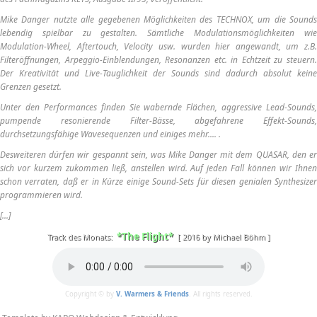
Mike Danger nutzte alle gegebenen Möglichkeiten des TECHNOX, um die Sounds
lebendig spielbar zu gestalten. Sämtliche Modulationsmöglichkeiten wie
Modulation-Wheel, Aftertouch, Velocity usw. wurden hier angewandt, um z.B.
Filteröffnungen, Arpeggio-Einblendungen, Resonanzen etc. in Echtzeit zu steuern.
Der Kreativität und Live-Tauglichkeit der Sounds sind dadurch absolut keine
Grenzen gesetzt.
Unter den Performances finden Sie wabernde Flächen, aggressive Lead-Sounds,
pumpende resonierende Filter-Bässe, abgefahrene Effekt-Sounds,
durchsetzungsfähige Wavesequenzen und einiges mehr.... .
Desweiteren dürfen wir gespannt sein, was Mike Danger mit dem QUASAR, den er
sich vor kurzem zukommen ließ, anstellen wird. Auf jeden Fall können wir Ihnen
schon verraten, daß er in Kürze einige Sound-Sets für diesen genialen Synthesizer
programmieren wird.
[...]
*The Flight*
Track des Monats:
[ 2016 by Michael Böhm ]
Copyright © by
V. Warmers & Friends
. All rights reserved.