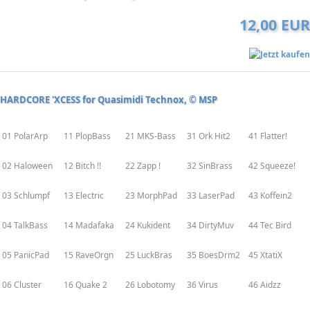
12,00 EUR
HARDCORE 'XCESS for Quasimidi Technox, © MSP
01 PolarArp
11 PlopBass
21 MKS-Bass
31 Ork Hit2
41 Flatter!
02 Haloween
12 Bitch !!
22 Zapp !
32 SinBrass
42 Squeeze!
03 Schlumpf
13 Electric
23 MorphPad
33 LaserPad
43 Koffein2
04 TalkBass
14 Madafaka
24 Kukident
34 DirtyMuv
44 Tec Bird
05 PanicPad
15 RaveOrgn
25 LuckBras
35 BoesDrm2
45 XtatiX
06 Cluster
16 Quake 2
26 Lobotomy
36 Virus
46 Aidzz