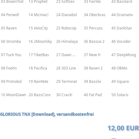
03 BoxenTod
13 Prophet
23 SoftSex
33 Fairlite
43 Basstard
04 Perwoll
14 Micmac!
24 Dianabol
34 Oberbras
44 Dramatix
05 Raven
15 VeloCity
25 Robocop
35 Percuss
45 DarkStar
06 Stromba
16 2MoonSky
26 Himalaya
36 Bassox 2
46 Vocoder
07 Fuck You
17 TibetBas
27 Dawn ...
37 New H
47 DeepMoog
08 Foehn
18 Pacifica
28 303 Line
38 Raven 2
48 OBMx
09 Primobol
19 RainNite
29 Terminat
39 Basslix
49 Square
10 MoonDawn
20 BassCore
30 Crack!
40 Fat Pad
50 Solaris
GLORIOUS TNX [Download], versandkostenfrei
12,00 EUR