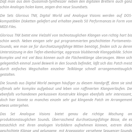
Daß man aus dem Quasimidi-Synthesizer neben den digitalen Brettern auch ganz
schön Analoges holen kann, zeigen drei neue Soundsets.
Die Sets Glorious TNX, Digital World und Analogue Visions werden auf DOS-
kompatiblen Disketten geliefert und erhalten jeweils 50 Performances in Form von
MIDI-Files.
Glorious TNX bietet eine Vielzahl von technotauglichen Klängen von richtig hart bis
schön weich. Neben einigen sehr gut programmierten geschichteten Portamento-
Sounds, wie man sie für durchsetzungsfähige Mitten benötigt, finden sich zu deren
Unterstützung in den Tiefen ebenbürtige, aggressiv blubbernde Klanggebilde. Schön
komplex und mit viel Bass können auch die Flächenklänge überzeugen. Wenn sich
gelegentlich einmal zuviel Beiwerk in den Sounds befindet, läßt sich das Patch meist
durch einfaches Wegschalten einzelner Teilklänge schnell arrangementtauglich
gestalten.
Die Sounds aus Digital World zwingen häufiger zu diesem Handgriff, denn sie sind
oftmals sehr komplex aufgebaut und leben von raffinierten Klangverläufen. Die
ebenfalls vorhandenen perkussiven Konstrukte klingen ebenfalls sehr interessant,
doch hier könnte so manches einzeln sehr gut klingende Patch im Arrangement
etwas untergehen.
Das Set Analogue Visions bietet genau die richtige Mischung an
produktionstauglichen Sounds. Überraschend durchsetzungsfähige Bässe, die es
tatsächlich mit ihren analogen Vorbildern aufnehmen können, extrem dicke
geschichtete Klänge und gelungene, mit Arpeggiator versehene Sequencer-Sounds