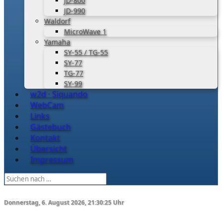
JD-800
JD-990
Waldorf
MicroWave 1
Yamaha
SY-55 / TG-55
SY-77
TG-77
SY-99
w2d · Siquando
WebCam
Links
Gästebuch
Kontakt
Übersicht
Impressum
Donnerstag, 6. August 2026, 21:30:25 Uhr