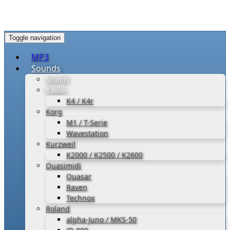
Toggle navigation
MP3
Sounds
Sounds
Kawai
K4 / K4r
Korg
M1 / T-Serie
Wavestation
Kurzweil
K2000 / K2500 / K2600
Quasimidi
Quasar
Raven
Technox
Roland
alpha-Juno / MKS-50