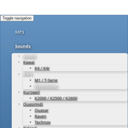
Toggle navigation
MP3
Sounds
Sounds
Kawai
K4 / K4r
Korg
M1 / T-Serie
Wavestation
Kurzweil
K2000 / K2500 / K2600
Quasimidi
Quasar
Raven
Technox