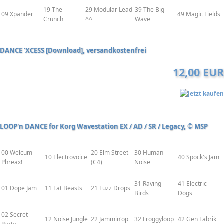
19 The
29 Modular Lead
39 The Big
09 Xpander
49 Magic Fields
Crunch
^^
Wave
DANCE 'XCESS [Download], versandkostenfrei
12,00 EUR
LOOP'n DANCE for Korg Wavestation EX / AD / SR / Legacy, © MSP
00 Welcum
20 Elm Street
30 Human
10 Electrovoice
40 Spock's Jam
Phreax!
(C4)
Noise
31 Raving
41 Electric
01 Dope Jam
11 Fat Beasts
21 Fuzz Drops
Birds
Dogs
02 Secret
12 Noise Jungle
22 Jammin'op
32 Froggyloop
42 Gen Fabrik