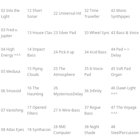
02 Into the
12 Short
32 Time
42 Mono
22 Universal Hit
Light
Sonar
Traveller
Synthpipes
03 Fred v.
13 House Clav
23 Silver Pad
33 Wheel Sync
43 Bass & Voice
Jupiter
04 High
14 Impact
44 Pad <->
24 Pick it up
34 Acid Bass
Energy ^^^
Bass
Delay
15 Flying
25 The
35 8-Voice-
45 Soft Pad
05 Medusa
Clouds
Atmosphere
Pad
Organ
16 The
26
46 Dawn Light
06 Sinusoid
36 Infinity
Haunting
MysteriousDelay
^^^
17 Opened
37 Rogue
47 The Voyage
07 Vanishing
27 X-Wire-Bass
Filters
Bass
^^^
28 RMI
38 Night
48
08 Atlas Eyes
18 Synthacon
Computer
Shade
SteelPercussion