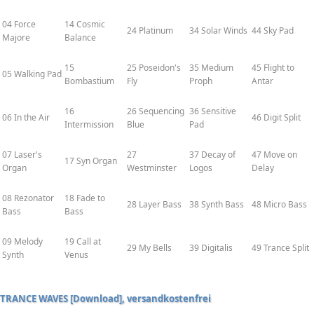
04 Force
14 Cosmic
24 Platinum
34 Solar Winds
44 Sky Pad
Majore
Balance
15
25 Poseidon's
35 Medium
45 Flight to
05 Walking Pad
Bombastium
Fly
Proph
Antar
16
26 Sequencing
36 Sensitive
06 In the Air
46 Digit Split
Intermission
Blue
Pad
07 Laser's
27
37 Decay of
47 Move on
17 Syn Organ
Organ
Westminster
Logos
Delay
08 Rezonator
18 Fade to
28 Layer Bass
38 Synth Bass
48 Micro Bass
Bass
Bass
09 Melody
19 Call at
29 My Bells
39 Digitalis
49 Trance Split
Synth
Venus
TRANCE WAVES [Download], versandkostenfrei