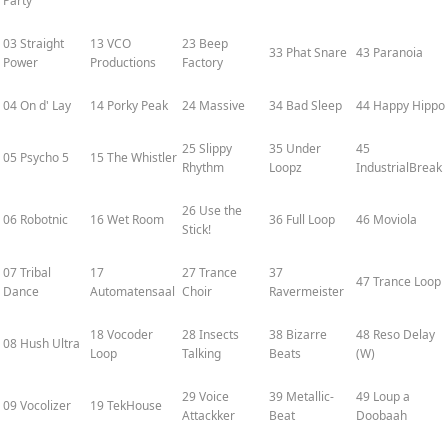
Party
03 Straight
13 VCO
23 Beep
33 Phat Snare
43 Paranoia
Power
Productions
Factory
04 On d' Lay
14 Porky Peak
24 Massive
34 Bad Sleep
44 Happy Hippo
25 Slippy
35 Under
45
05 Psycho 5
15 The Whistler
Rhythm
Loopz
IndustrialBreak
26 Use the
06 Robotnic
16 Wet Room
36 Full Loop
46 Moviola
Stick!
07 Tribal
17
27 Trance
37
47 Trance Loop
Dance
Automatensaal
Choir
Ravermeister
18 Vocoder
28 Insects
38 Bizarre
48 Reso Delay
08 Hush Ultra
Loop
Talking
Beats
(W)
29 Voice
39 Metallic-
49 Loup a
09 Vocolizer
19 TekHouse
Attackker
Beat
Doobaah