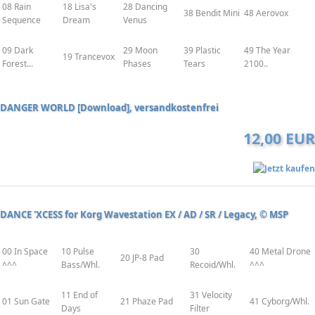
08 Rain
18 Lisa's
28 Dancing
38 Bendit Mini
48 Aerovox
Sequence
Dream
Venus
09 Dark
29 Moon
39 Plastic
49 The Year
19 Trancevox
Forest...
Phases
Tears
2100..
DANGER WORLD [Download], versandkostenfrei
12,00 EUR
DANCE 'XCESS for Korg Wavestation EX / AD / SR / Legacy, © MSP
00 In Space
10 Pulse
30
40 Metal Drone
20 JP-8 Pad
^^^
Bass/Whl.
Recoid/Whl.
^^^
11 End of
31 Velocity
01 Sun Gate
21 Phaze Pad
41 Cyborg/Whl.
Days
Filter