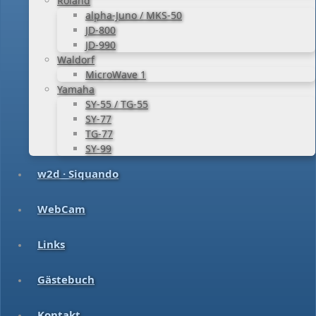
Roland
alpha-Juno / MKS-50
JD-800
JD-990
Waldorf
MicroWave 1
Yamaha
SY-55 / TG-55
SY-77
TG-77
SY-99
w2d · Siquando
WebCam
Links
Gästebuch
Kontakt