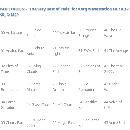
PAD STATION - "The very Best of Pads" for Korg Wavestation EX / AD /
SR, © MSP
10 Fin de
30 Prophet
40 The Big
00 Ad libitum
20 Interstellar
Siecle
Strings
Wave
11 Flight to
21 Into the
01 Analog Pad
31 PWM Pad
41 The Voyage
Antar
Light
02 Birth of
12 Flying
22 Jupiter's
32 Regions of
42 The Year
Time
Clouds
Pad
Sun
2100..
03
13 Force
23 Lisa's
33 RMI
43 Under
Bombastium
Majore
Dream
Computer
Water
04 Caras
34 Sensitive
44 Voice of
14 Glass Choir
24 M1 Choir
Garadon
Pad
C.M.I.
15 In Space
35 Sequential
05 Choiry Pad
25 Magic Pad
45 Voice Pad
2005
Pad