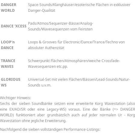
DANGER
Space-Sounds/Klanghäuser/esoterische Flächen in exklusiver
WORLD
Danger-Qualität
Pads/Atmos/Sequenzer-Bässe/Analog-
DANCE 'XCESS
Sounds/Wavesequenzen vom Feinsten
LOOP'n
Loops & Grooves für Electronic/Dance/Trance/Techno von
DANCE
absoluter Authenzität
TRANCE
Schwerpunkt Flächen/Atmosphären/weiche Crossfade-
WAVES
Wavesequenzen etc.pp.
GLORIOUS
Universal-Set mit vielen Flächen/Bässen/Lead-Sounds/Natur-
WS
Sounds u.v.m.
Wichtiger Hinweis:
Sechs der sieben Soundbänke setzen eine erweiterte Korg Wavestation (also
eine EX/AD/SR oder eine Legacy-WS) voraus. Eine der Bänke (=> DANGER
WORLD) funktioniert aber grundsätzlich auch auf jeder normalen Ur - Korg
Wavestation ohne jegliche Erweiterung.
Nachfolgend die sieben vollständigen Performance-Listings: