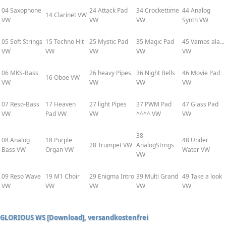
04 Saxophone
24 Attack Pad
34 Crockettime
44 Analog
14 Clarinet VW
VW
VW
VW
Synth VW
05 Soft Strings
15 Techno Hit
25 Mystic Pad
35 Magic Pad
45 Vamos ala...
VW
VW
VW
VW
VW
06 MKS-Bass
26 heavy Pipes
36 Night Bells
46 Movie Pad
16 Oboe VW
VW
VW
VW
VW
07 Reso-Bass
17 Heaven
27 light Pipes
37 PWM Pad
47 Glass Pad
VW
Pad VW
VW
^^^^ VW
VW
38
08 Analog
18 Purple
48 Under
28 Trumpet VW
AnalogStrngs
Bass VW
Organ VW
Water VW
VW
09 Reso Wave
19 M1 Choir
29 Enigma Intro
39 Multi Grand
49 Take a look
VW
VW
VW
VW
VW
GLORIOUS WS [Download], versandkostenfrei