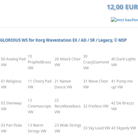
12,00 EUR
GLORIOUS WS for Korg Wavestation EX / AD / SR / Legacy, © MSP
10
30
00 Analog Pad
20 Attack Choir
40 Dark Lights
ProphetBrass
CrazyDiamond
VW
VW
VW
VW
VW
01 Religious
11 Choiry Pad
21 Native
31 Wave Choir
41 Pump me
VW
VW
Dance VW
VW
up! VW
12
22
02 Steinway
42 De Brazzz
Cinemascope
ResoWaveBass
32 Fretless VW
VW
VW
VW
VW
03 Pan Flute
13 Warm
23 Wide Strings
33 Sky Lead VW
43 Skypoly VW
VW
Strings VW
VW