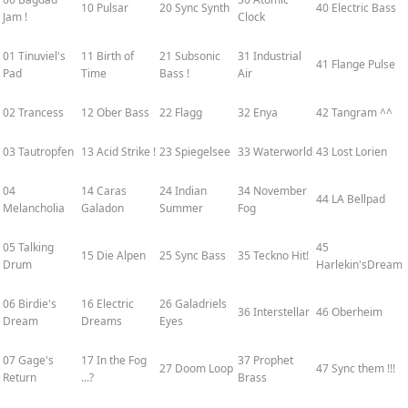
10 Pulsar
20 Sync Synth
40 Electric Bass
Jam !
Clock
01 Tinuviel's
11 Birth of
21 Subsonic
31 Industrial
41 Flange Pulse
Pad
Time
Bass !
Air
02 Trancess
12 Ober Bass
22 Flagg
32 Enya
42 Tangram ^^
03 Tautropfen
13 Acid Strike !
23 Spiegelsee
33 Waterworld
43 Lost Lorien
04
14 Caras
24 Indian
34 November
44 LA Bellpad
Melancholia
Galadon
Summer
Fog
05 Talking
45
15 Die Alpen
25 Sync Bass
35 Teckno Hit!
Drum
Harlekin'sDream
06 Birdie's
16 Electric
26 Galadriels
36 Interstellar
46 Oberheim
Dream
Dreams
Eyes
07 Gage's
17 In the Fog
37 Prophet
27 Doom Loop
47 Sync them !!!
Return
...?
Brass