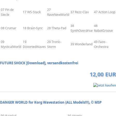
07 Fin de
27
17 WS-Stack
37 Rezz-Clav
47 Action Loop
Siecle
RaveNewWorld
38
48
08 Crumar
18 Brain-Sync
28 Theta-Pad
SynthOverdrive
RobotGroove
09
19
29 Tronic-
49 Faze-
39 Wonderland
MysticalWorld
DistortedWaves
Storm
Orchestra
FUTURE SHOCK [Download], versandkostenfrei
12,00 EUR
DANGER WORLD for Korg Wavestation (ALL Models!!!), © MSP
00 Bagdad
30 Atomic