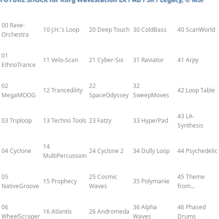
00 Rave-
10 J.H.'s Loop
20 Deep Touch
30 ColdBass
40 ScanWorld
Orchestra
01
11 Velo-Scan
21 Cyber-Six
31 Raviator
41 Arpy
EthnoTrance
02
22
32
12 Trancedility
42 Loop Table
MegaMOOG
SpaceOdyssey
SweepMoves
43 LA-
03 Triploop
13 Techno Tools
23 Fatzy
33 HyperPad
Synthesis
14
04 Cyclone
24 Cyclone 2
34 Dully Loop
44 Psychedelic
MultiPercussion
05
25 Cosmic
45 Theme
15 Prophecy
35 Polymanie
NativeGroove
Waves
from...
06
36 Alpha
46 Phased
16 Atlantis
26 Andromeda
WheelScraper
Waves
Drums