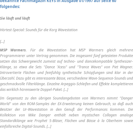
bekannte Fachmagazin
KEYS
in Ausgabe 01/1997 auf Seite 60
folgendes:
Sie läuft und läuft
Hörtest-Special: Sounds für die Korg Wavestation
[...]
MSP Warmers
. Für die Wavestation hat MSP Warmers gleich mehrer
Programmierer unter Vertrag genommen. Die insgesamt fünf getesteten Produkte
setzen das Schwergewicht zumeist auf techno- und dancekompatible Synthesizer-
Klänge, so etwa die Sets "Dance 'Xcess" und "Trance Waves" von Piet Wagner.
Introvertierte Flächen und feinfühlig synthetische Schöpfungen sind klar in der
Überzahl. Dazu gibt es interessante Bässe, verschiedene Wave-Sequence-Sounds und
geschmackvolle Filterklänge. Einzelne Arpeggio-Schleifen und Effekte komplettieren
das wirklich hörenswerte Doppel-Paket. [...]
Im Gegensatz zu den übrigen Soundangeboten von Warmers nimmt "Danger
World" von den ROM-Samples der EX-Erweiterung keinen Gebrauch, so daß auch
Besitzer der Ur-Wavestation in den Genuß der Performances kommen. Die
Kollektion von Mike Danger enthält neben mystischen Collagen analoge
Standardklänge wie Prophet 5-Bläser, Flächen und Bässe à la Oberheim sowie
einfallsreiche Digital-Sounds. [...]