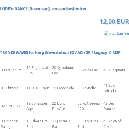
LOOP'n DANCE [Download], versandkostenfrei
12,00 EUR
TRANCE WAVES for Korg Wavestation EX / AD / SR / Legacy, © MSP
10 Regions of
20 Symphonic
00 ad libitum
30 Voice Pad
40 Sunsphere
Sun
Pad
41 Solo
01 Chroma
11 JX-10 Brass
21 Moog Solo
31 Teknolix
Fairlight
12 Computer
22 Light
32 A.R.P.eggio
42 Devil
02 Jam it up!
Age
DanC1e
120
Dancer
03 Prophet
13 Oberheim
23 Jupiter's
33 Sequential
43 Voice of
Strings
Pad
Pad
Pad
C.M.I.