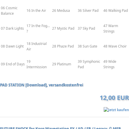
06 Cosmic
16 In the Air
26 Medusa
36 Silver Pad
46 Walking Pad
Balance
17 In the Fog...
47 Warm
07 Dark Lights
27 Mystic Pad
37 Sky Pad
?
Strings
18 Industrial
08 Dawn Light
28 Phaze Pad
38 Sun Gate
48 Wave Choir
Air
19
39 Symphonic
49 Wide
09 End of Days
29 Platinum
Intermission
Pad
Strings
PAD STATION [Download], versandkostenfrei
12,00 EUR
FUTURE SHOCK for Korg Wavestation EX / AD / SR / Legacy, © MSP