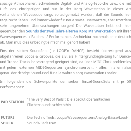
spacige Atmosphären, schwebende Digital- und Analog-Teppiche usw., die mit
Hilfe des einzigartigen und nur in der Korg Wavestation in dieser Art
vorhandenen Wavesequencings so aufgemotzt wurden, daß die Sounds hier
regelrecht 'leben' und immer wieder für neue sowie unerwartete, aber trotzdem
sehr angenehme Überraschungen sorgen! Die Wavestation hebt sich hier
gegenüber den
Sounds der zwei Jahre älteren Korg M1 Workstation
mit ihre
Wavesequences- / Patches- / Performances-Architektur nochmals sehr deutlich
ab. Man muß dies unbedingt einfach mal gehört haben!
Eins der sieben SoundSets (=> LOOP'n DANCE) besteht überwiegend aus
abgefahrenen Loops & Grooves, die z.B. als Hintergrundbegleitung für Dance-
und Trance-Tracks hervorragend geeignet sind, da über MIDI-Clock problemlos
mit jedem externen MIDI-Sequenzer synchronisierbar... - alles in allem also
genau der richtige Sound-Pool für alle wahren Korg Wavestation Freaks!
Im folgenden die Schwerpunkte der sieben Einzel-SoundSets mit je 50
Performances:
"The very Best of Pads": Die absolut oberamtlichen
PAD STATION
Flächensounds schlechthin
FUTURE
Die Techno Tools: Loops/Wavesequenzen/Analog-Bässe/Lead-
SHOCK
Sounds/Pads usw.