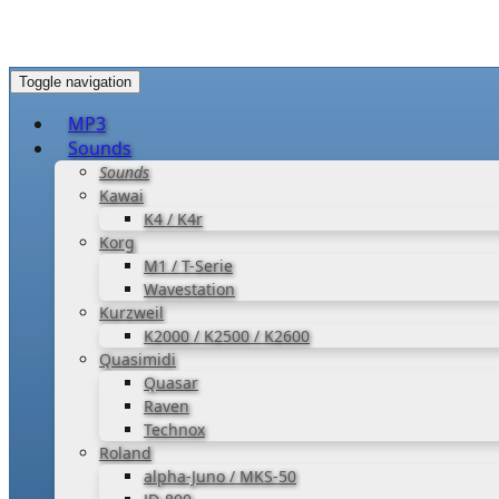
Toggle navigation
MP3
Sounds
Sounds
Kawai
K4 / K4r
Korg
M1 / T-Serie
Wavestation
Kurzweil
K2000 / K2500 / K2600
Quasimidi
Quasar
Raven
Technox
Roland
alpha-Juno / MKS-50