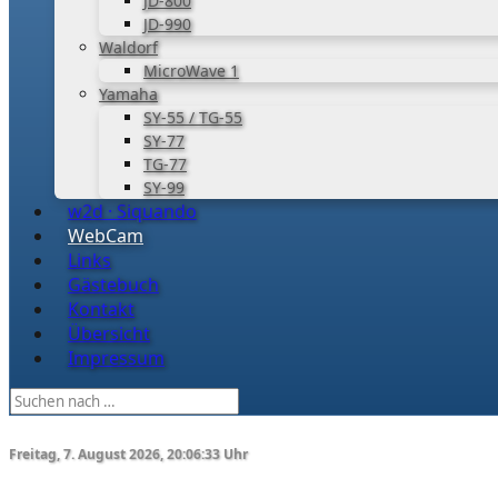
JD-800
JD-990
Waldorf
MicroWave 1
Yamaha
SY-55 / TG-55
SY-77
TG-77
SY-99
w2d · Siquando
WebCam
Links
Gästebuch
Kontakt
Übersicht
Impressum
Freitag, 7. August 2026, 20:06:34 Uhr